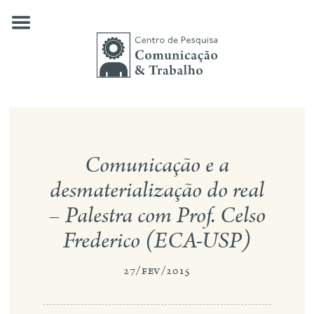
Skip
to
content
quem somos
Comunicação e a
nossas pesquisas
desmaterialização do real
publicações
– Palestra com Prof. Celso
notícias
Frederico (ECA-USP)
eventos
27/fev/2015
contato
busca