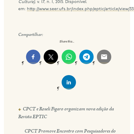
Cultura)
, v. 17, n. 1, 2015. Disponível
em:
http://www.seer.ufs.br/index.php/eptic/article/view/3
Compartilhar:
Share this...
CPCT e Roseli Figaro organizam nova edição da
Navegação
Revista EPTIC
de
Post
CPCT Promove Encontro com Pesquisadores do