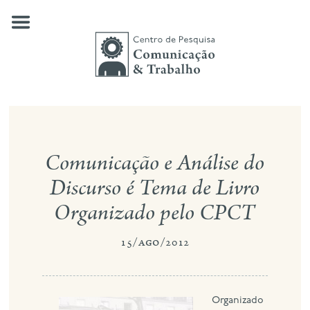
Skip
to
content
quem somos
Comunicação e Análise do
nossas pesquisas
Discurso é Tema de Livro
publicações
Organizado pelo CPCT
notícias
15/ago/2012
eventos
contato
Organizado
busca