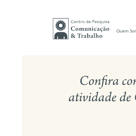
Skip
to
content
Quem So
Confira co
atividade de