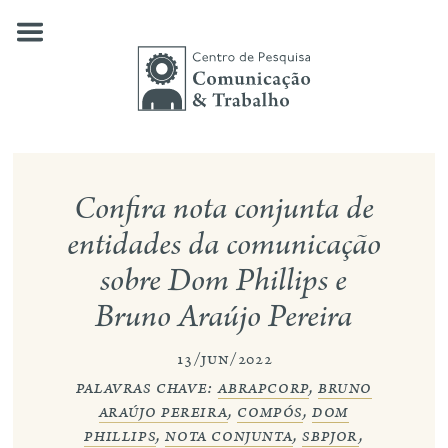
Skip
to
content
quem somos
Confira nota conjunta de
nossas pesquisas
entidades da comunicação
sobre Dom Phillips e
publicações
Bruno Araújo Pereira
notícias
13/jun/2022
eventos
palavras chave:
abrapcorp
,
bruno
contato
araújo pereira
,
compós
,
dom
phillips
,
nota conjunta
,
sbpjor
,
busca