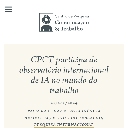
Skip
to
content
quem somos
CPCT participa de
nossas pesquisas
observatório internacional
de IA no mundo do
publicações
trabalho
notícias
21/set/2024
eventos
palavras chave:
inteligência
contato
artificial
,
mundo do trabalho
,
pesquisa internacional
busca