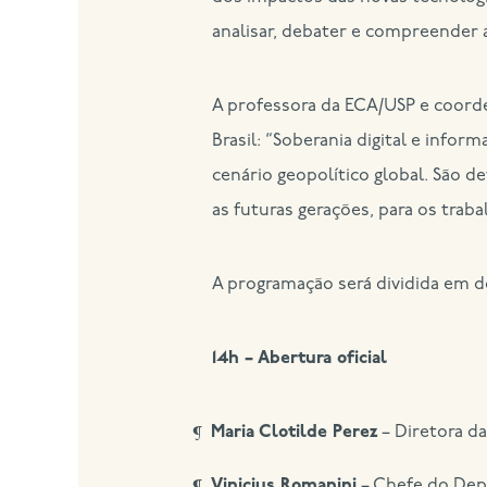
analisar, debater e compreende
A professora da ECA/USP e coorde
Brasil: “Soberania digital e info
cenário geopolítico global. São 
as futuras gerações, para os trab
A programação será dividida em d
14h – Abertura oficial
Maria Clotilde Perez
– Diretora d
Vinicius Romanini
– Chefe do Dep