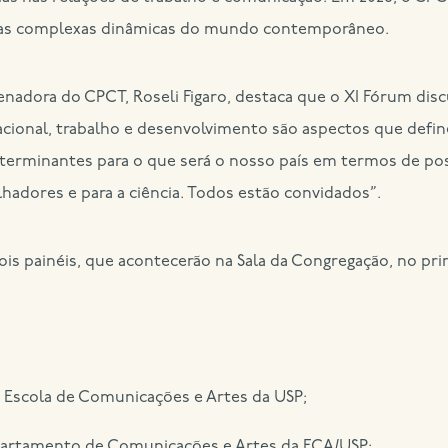
r as complexas dinâmicas do mundo contemporâneo.
nadora do CPCT, Roseli Figaro, destaca que o XI Fórum dis
rmacional, trabalho e desenvolvimento são aspectos que defi
determinantes para o que será o nosso país em termos de po
alhadores e para a ciência. Todos estão convidados”.
ois painéis, que acontecerão na Sala da Congregação, no pr
a Escola de Comunicações e Artes da USP;
artamento de Comunicações e Artes da ECA/USP;