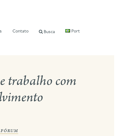
s
Contato
Port
Busca
e trabalho com
olvimento
i fórum