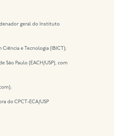
denador geral do Instituto
 Ciência e Tecnologia (IBICT);
 de São Paulo (EACH/USP), com
com);
adora do CPCT-ECA/USP