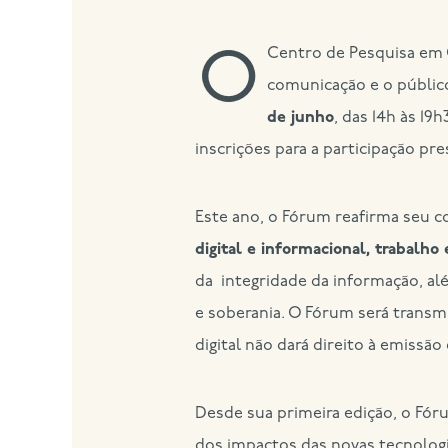
O Centro de Pesquisa em Comunicação e Trabalho (CPCT-ECA/USP) convida a comunidade acadêmica, profissionais da
comunicação e o público
de junho
, das 14h às 19
inscrições para a participação pr
Este ano, o Fórum reafirma seu 
digital e informacional, trabalh
da integridade da informação, al
e soberania. O Fórum será transm
digital não dará direito à emissão
Desde sua primeira edição, o Fó
dos impactos das novas tecnologi