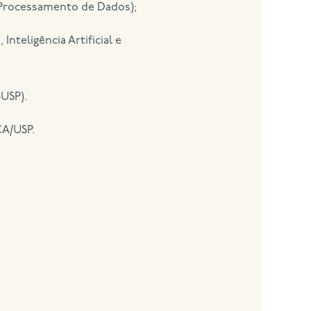
 Processamento de Dados);
teligência Artificial e
USP).
CA/USP.