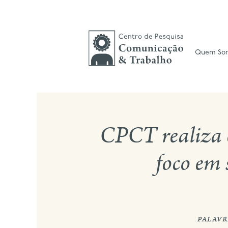
Skip
to
content
Quem So
CPCT realiza 
foco em 
palavr