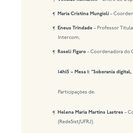
Maria Cristina Mungioli
– Coorden
Eneus Trindade
– Professor Titul
Intercom;
Roseli Figaro
– Coordenadora do C
14h15 – Mesa 1: “Soberania digita
Participações de:
Helena Maria Martins Lastres
– Co
(RedeSist/UFRJ).