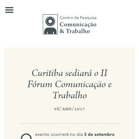
Skip
to
content
quem somos
Curitiba sediará o II
nossas pesquisas
Fórum Comunicação e
publicações
Trabalho
notícias
08/ago/2017
eventos
contato
O evento ocorrerá no dia
5 de setembro
busca