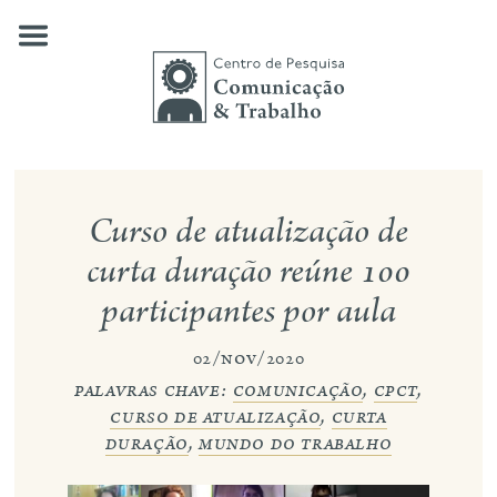
Skip
to
content
quem somos
Curso de atualização de
nossas pesquisas
curta duração reúne 100
participantes por aula
publicações
notícias
02/nov/2020
palavras chave:
comunicação
,
cpct
,
eventos
curso de atualização
,
curta
duração
,
mundo do trabalho
contato
busca