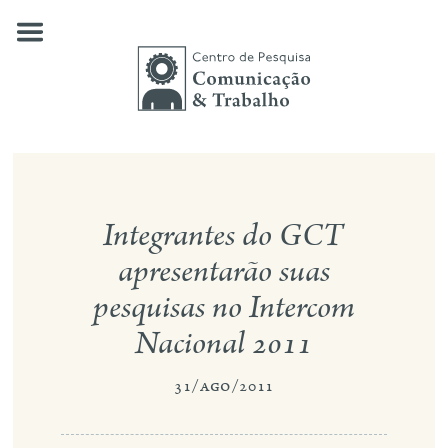
Skip
to
content
quem somos
Integrantes do GCT
nossas pesquisas
apresentarão suas
publicações
pesquisas no Intercom
notícias
Nacional 2011
eventos
31/ago/2011
contato
busca