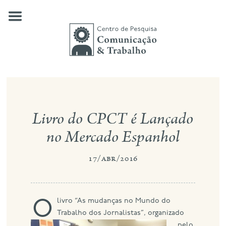
Skip
to
content
quem somos
Livro do CPCT é Lançado
nossas pesquisas
no Mercado Espanhol
publicações
17/abr/2016
notícias
eventos
contato
O l
ivro “As mudanças no Mundo do
Trabalho dos Jornalistas”, organizado
busca
pelo