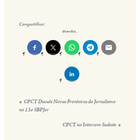
Compartilhar:
Share this...
CPCT Discute Novas Fronteiras do Jornalismo
Navegação
no 13o SBPJor
de
Post
CPCT no Intercom Sudeste