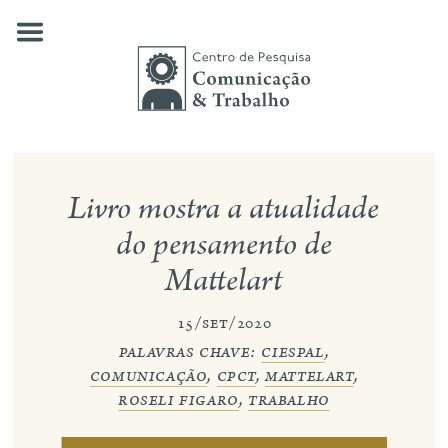
Skip
to
content
quem somos
Livro mostra a atualidade
nossas pesquisas
do pensamento de
Mattelart
publicações
notícias
15/set/2020
palavras chave:
ciespal
,
eventos
comunicação
,
cpct
,
mattelart
,
roseli figaro
,
trabalho
contato
busca