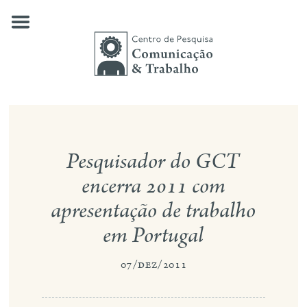
Skip
to
content
quem somos
Pesquisador do GCT
nossas pesquisas
encerra 2011 com
publicações
apresentação de trabalho
notícias
em Portugal
eventos
07/dez/2011
contato
busca