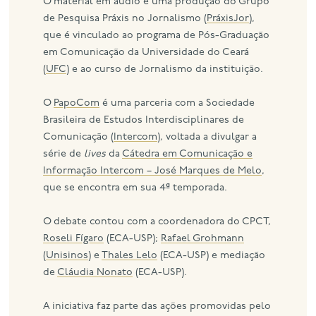
O material em áudio é uma produção do Grupo
de Pesquisa Práxis no Jornalismo (
PráxisJor
),
que é vinculado ao programa de Pós-Graduação
em Comunicação da Universidade do Ceará
(
UFC
) e ao curso de Jornalismo da instituição.
O
PapoCom
é uma parceria com a Sociedade
Brasileira de Estudos Interdisciplinares de
Comunicação (
Intercom
), voltada a divulgar a
série de
lives
da
Cátedra em Comunicação e
Informação Intercom – José Marques de Melo
,
que se encontra em sua 4ª temporada.
O debate contou com a coordenadora do CPCT,
Roseli Fígaro
(ECA-USP);
Rafael Grohmann
(
Unisinos
) e
Thales Lelo
(ECA-USP) e mediação
de
Cláudia Nonato
(ECA-USP).
A iniciativa faz parte das ações promovidas pelo