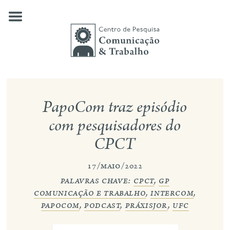
Skip
to
content
quem somos
PapoCom traz episódio
nossas pesquisas
com pesquisadores do
CPCT
publicações
notícias
17/maio/2022
palavras chave:
cpct
,
gp
eventos
comunicação e trabalho
,
intercom
,
papocom
,
podcast
,
práxisjor
,
ufc
contato
busca