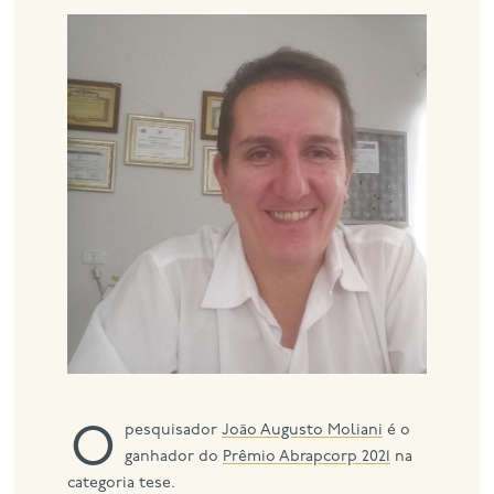
eng
O pesquisador
João Augusto Moliani
é o
ganhador do
Prêmio Abrapcorp 2021
na
categoria tese.