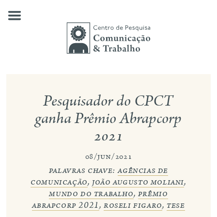
Skip
to
content
quem somos
Pesquisador do CPCT
nossas pesquisas
ganha Prêmio Abrapcorp
2021
publicações
notícias
08/jun/2021
palavras chave:
agências de
eventos
comunicação
,
joão augusto moliani
,
mundo do trabalho
,
prêmio
contato
abrapcorp 2021
,
roseli figaro
,
tese
busca