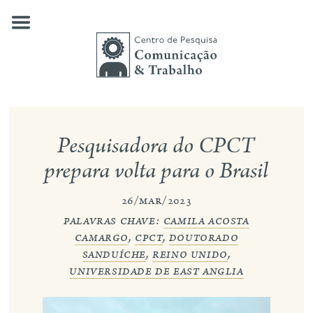
Skip
to
content
quem somos
Pesquisadora do CPCT
nossas pesquisas
prepara volta para o Brasil
publicações
26/mar/2023
palavras chave:
camila acosta
notícias
camargo
,
cpct
,
doutorado
eventos
sanduíche
,
reino unido
,
universidade de east anglia
contato
busca