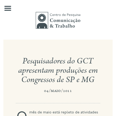
Skip
to
content
quem somos
Pesquisadores do GCT
nossas pesquisas
apresentam produções em
publicações
Congressos de SP e MG
notícias
04/maio/2011
eventos
contato
busca