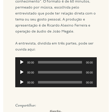
conhecimento”. O formato é de 60 minutos,
permeado por música, escolhida pelo
entrevistado que pode ter relação direta com o
tema ou seu gosto pessoal. A produção e
apresentação é de Ricardo Alexino Ferreira e
operação de áudio de João Megale.
A entrevista, dividida em três partes, pode ser
ouvida aqui:
Tocador
00:00
00:00
de
Tocador
áudio
00:00
00:00
de
Tocador
áudio
00:00
00:00
de
áudio
Compartilhar:
Share this...