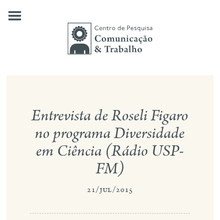
Skip
to
content
quem somos
Entrevista de Roseli Figaro
nossas pesquisas
no programa Diversidade
publicações
em Ciência (Rádio USP-
notícias
FM)
eventos
21/jul/2015
contato
busca