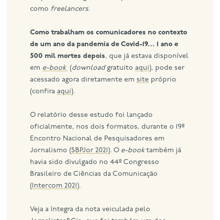
como
freelancers.
Como trabalham os comunicadores no contexto
de um ano da pandemia de Covid-19… 1 ano e
500 mil mortes depois
, que já estava disponível
em
e-book
(
download
gratuito
aqui
), pode ser
acessado agora diretamente em
site
próprio
(confira
aqui
).
O relatório desse estudo foi lançado
oficialmente, nos dois formatos, durante o 19º
Encontro Nacional de Pesquisadores em
Jornalismo (
SBPJor 2021
). O
e-book
também já
havia sido divulgado no 44º Congresso
Brasileiro de Ciências da Comunicação
(
Intercom 2021
).
Veja a íntegra da nota veiculada pelo