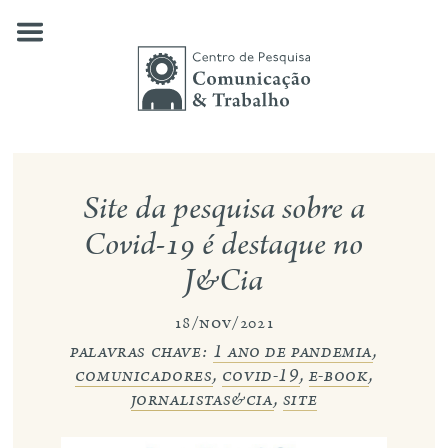
Skip
to
content
quem somos
Site da pesquisa sobre a
nossas pesquisas
Covid-19 é destaque no
J&Cia
publicações
notícias
18/nov/2021
palavras chave:
1 ano de pandemia
,
eventos
comunicadores
,
covid-19
,
e-book
,
jornalistas&cia
,
site
contato
busca