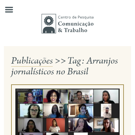
Skip
to
content
Publicações
>>
Tag:
Arranjos
quem somos
jornalísticos no Brasil
nossas pesquisas
publicações
notícias
eventos
contato
busca