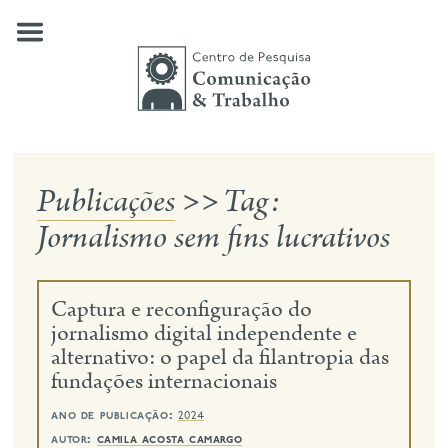
Skip
to
content
Publicações
>>
Tag:
quem somos
Jornalismo sem fins lucrativos
nossas pesquisas
publicações
Captura e reconfiguração do
notícias
jornalismo digital independente e
alternativo: o papel da filantropia das
eventos
fundações internacionais
contato
ano de publicação:
2024
busca
autor:
camila acosta camargo