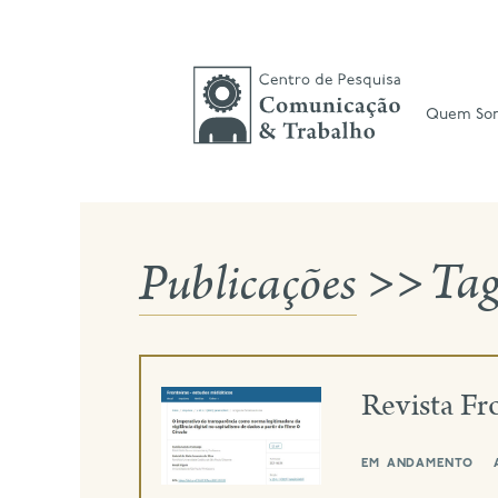
Skip
to
content
Quem So
Publicações
>>
Ta
Revista Fr
em andamento