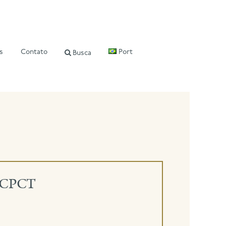
s
Contato
Port
Busca
do CPCT