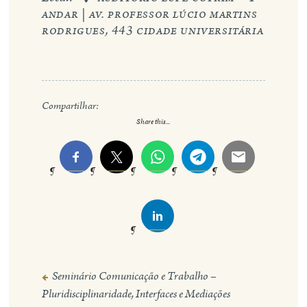
andar | av. professor lúcio martins
rodrigues, 443 cidade universitária
eng
Compartilhar:
Share this...
Seminário Comunicação e Trabalho –
Navegação
Pluridisciplinaridade, Interfaces e Mediações