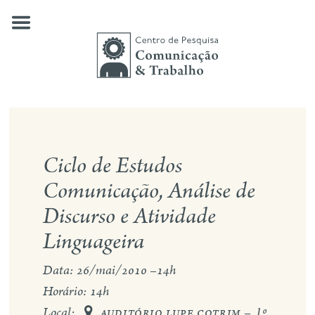
Skip
to
content
quem somos
Ciclo de Estudos
nossas pesquisas
Comunicação, Análise de
publicações
Discurso e Atividade
notícias
Linguageira
eventos
Data: 26/mai/2010 –14h
contato
Horário: 14h
Local:
auditório lupe cotrim – 1º
busca
