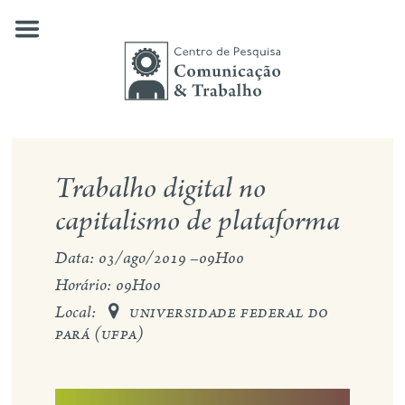
Skip
to
content
quem somos
Trabalho digital no
nossas pesquisas
capitalismo de plataforma
publicações
Data: 03/ago/2019 –09H00
Horário: 09H00
notícias
Local:
universidade federal do

eventos
pará (ufpa)
contato
busca