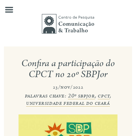
Skip
to
content
quem somos
Confira a participação do
nossas pesquisas
CPCT no 20º SBPJor
publicações
23/nov/2022
palavras chave:
20º sbpjor
,
cpct
,
notícias
universidade federal do ceará
eventos
contato
busca