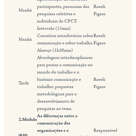
participantes, panorama das
Roseli
Manhã
pesquisas coletivas e
Figaro
individuais do CPCT.
Intervalo (15min)
Conceitos introdutórios sobre
Roseli
Manhã
comunicação e sobre trabalho.
Figaro
Almoço (1h30min)
Abordagens interdisciplinares
para pensar a comunicação no
mundo do trabalho e o
binômio comunicação e
Roseli
Tarde
trabalho; propostas
Figaro
metodológicas para o
desenvolvimento de
pesquisas no tema.
As diferenças entre a
2.Módulo
comunicação das
organizações e a
Responsável
18/10