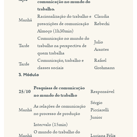
comunicação no mundo do
trabalho.
Racionalização do trabalho e
Claudia
Manhã
prescrições de comunicação
Rebechi
Almoço (1h30min)
Comunicação no mundo do
Julio
Tarde
trabalho na perspectiva de
Arantes
quem trabalha
Comunicação, trabalho e
Rafael
Tarde
classes sociais
Grohmann
3. Módulo
Pesquisas de comunicação
25/10
Responsável
no mundo do trabalho
Sérgio
As relações de comunicação
Manhã
Picciarelli
no processo de produção
Junior
Intervalo (15min)
O mundo do trabalho do
Manhã
Luciana Félix