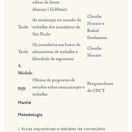
editor de livros
Almoço (1h30min)
Claudia
As mudanças no mundo do
Nonato e
Tarde
trabalho dos jornalistas de
Rafael
São Paulo
Grohmann
Os jornalistas em busca de
Claudia
Tarde
alternativas de trabalho e
Nonato
liberdade de expressão.
4.
Módulo
Oficina de propostas de
Pesquisadores
estudos sobre comunicação e
01/11
do CPCT
trabalho
Manhã
Metodologia
1. Aulas expositivas e debates de conteúdos