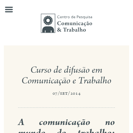
Skip
to
content
quem somos
Curso de difusão em
nossas pesquisas
Comunicação e Trabalho
publicações
07/set/2014
notícias
eventos
A comunicação no
contato
mundo do trabalho:
busca