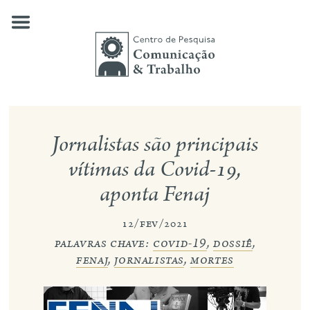
Skip
to
content
quem somos
Jornalistas são principais
nossas pesquisas
vítimas da Covid-19,
aponta Fenaj
publicações
notícias
12/fev/2021
palavras chave:
covid-19
,
dossiê
,
eventos
fenaj
,
jornalistas
,
mortes
contato
busca