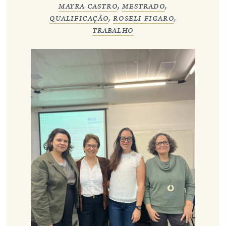
mayra castro
,
mestrado
,
qualificação
,
roseli figaro
,
eng
trabalho