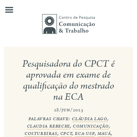
Skip
to
content
quem somos
Pesquisadora do CPCT é
nossas pesquisas
aprovada em exame de
qualificação do mestrado
publicações
na ECA
notícias
28/jun/2023
eventos
palavras chave:
cláudia lago
,
contato
claudia rebechi
,
comunicação
,
costureiras
,
cpct
,
eca-usp
,
mauá
,
busca