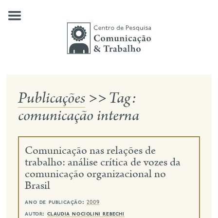
Skip
to
content
Publicações
>>
Tag:
quem somos
comunicação interna
nossas pesquisas
publicações
Comunicação nas relações de
notícias
trabalho: análise crítica de vozes da
comunicação organizacional no
eventos
Brasil
contato
ano de publicação:
2009
busca
autor:
claudia nociolini rebechi