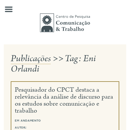
Skip
to
content
Publicações
>>
Tag:
Eni
quem somos
Orlandi
nossas pesquisas
publicações
Pesquisador do CPCT destaca a
notícias
relevância da análise de discurso para
os estudos sobre comunicação e
eventos
trabalho
contato
em andamento
busca
autor: