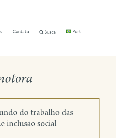
s
Contato
Port
Busca
 motora
undo do trabalho das
e inclusão social