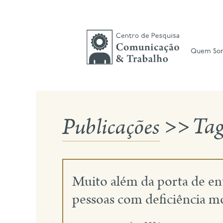
Skip
to
content
Quem So
Publicações
>>
Ta
Muito além da porta de en
pessoas com deficiência mo