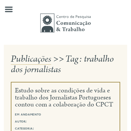
Skip
to
content
Publicações
>>
Tag:
trabalho
quem somos
dos jornalistas
nossas pesquisas
publicações
Estudo sobre as condições de vida e
notícias
trabalho dos Jornalistas Portugueses
contou com a colaboração do CPCT
eventos
em andamento
contato
autor:
busca
categoria: