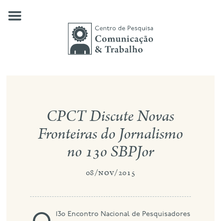
Skip
to
content
quem somos
CPCT Discute Novas
nossas pesquisas
Fronteiras do Jornalismo
publicações
no 13o SBPJor
notícias
08/nov/2015
eventos
contato
busca