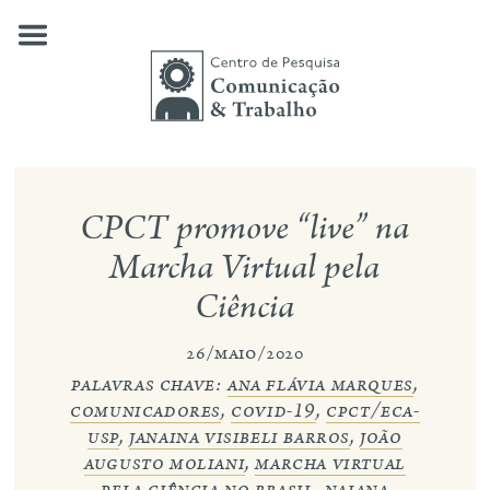
Skip
to
content
quem somos
CPCT promove “live” na
nossas pesquisas
Marcha Virtual pela
Ciência
publicações
notícias
26/maio/2020
palavras chave:
ana flávia marques
,
eventos
comunicadores
,
covid-19
,
cpct/eca-
usp
,
janaina visibeli barros
,
joão
contato
augusto moliani
,
marcha virtual
busca
pela ciência no brasil
,
naiana