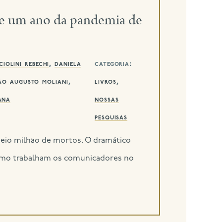
e um ano da pandemia de
iolini rebechi
,
daniela
categoria:
ão augusto moliani
,
livros
,
ana
nossas
pesquisas
meio milhão de mortos. O dramático
 Como trabalham os comunicadores no