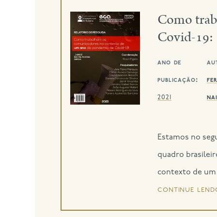
Como trab
Covid-19:
ano de
au
publicação:
fe
na
2021
Estamos no segu
quadro brasilei
contexto de um 
continue lend