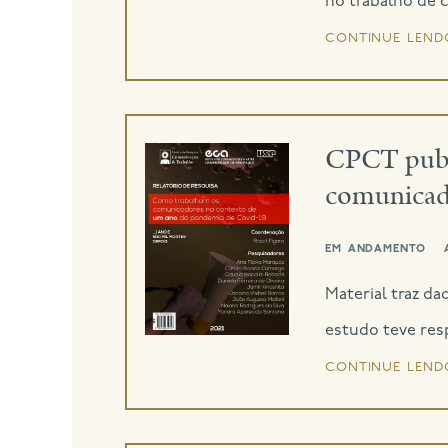
no trabalho de 
continue lend
CPCT publi
comunicad
em andamento
Material traz d
estudo teve res
continue lend