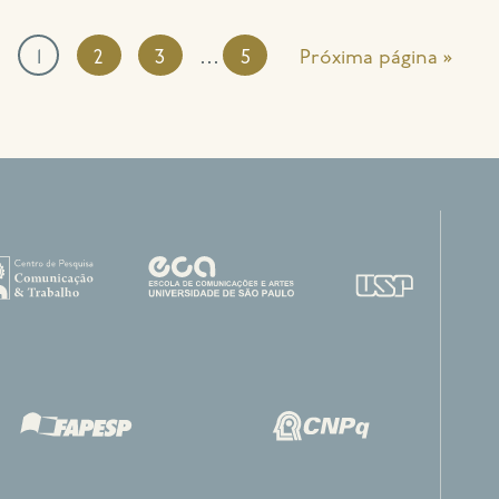
…
1
2
3
5
Próxima página »