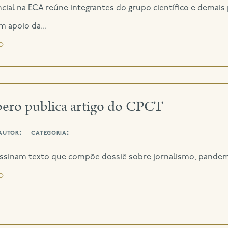
ncial na ECA reúne integrantes do grupo científico e demai
 apoio da...
o
bero publica artigo do CPCT
autor:
categoria:
ssinam texto que compõe dossiê sobre jornalismo, pandemi
o