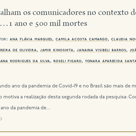
alham os comunicadores no contexto d
 …1 ano e 500 mil mortes
tor:
ana flávia marques
,
camila acosta camargo
,
claudia noc
rreira de oliveira
,
jamir kinoshita
,
janaina visibeli barros
,
jo
iana rodrigues da silva
,
roseli figaro
,
yonara aparecida sant
ndo ano da pandemia de Covid-19 e no Brasil são mais de 
ro motiva a realização desta segunda rodada da pesquisa:
ano da pandemia de...
o