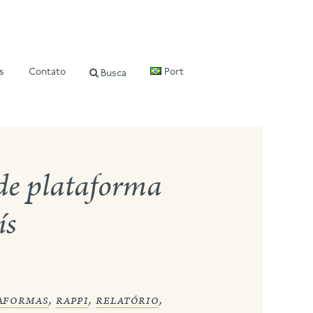
s
Contato
Port
Busca
de plataforma
ís
aformas
,
rappi
,
relatório
,