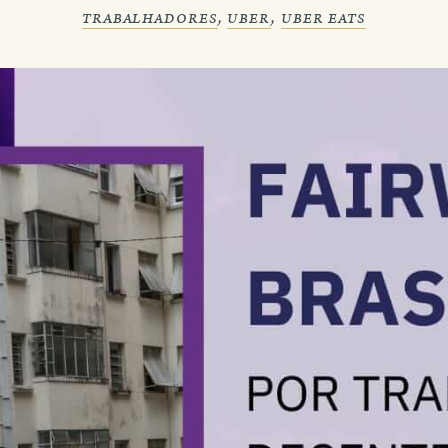
trabalhadores
,
uber
,
uber eats