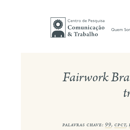
Skip
to
content
Quem So
Fairwork Bra
t
palavras chave:
99
,
cpct
,