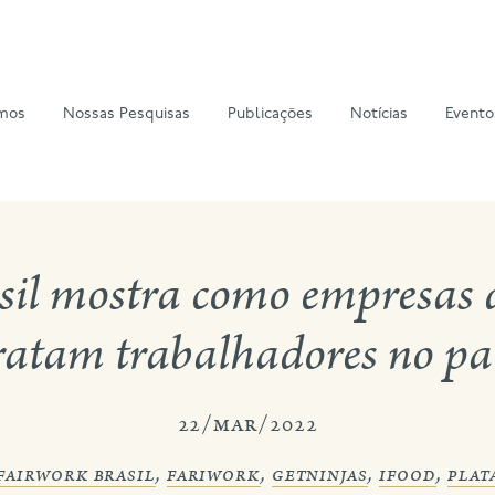
mos
Nossas Pesquisas
Publicações
Notícias
Evento
sil mostra como empresas 
ratam trabalhadores no pa
22/mar/2022
fairwork brasil
,
fariwork
,
getninjas
,
ifood
,
plat