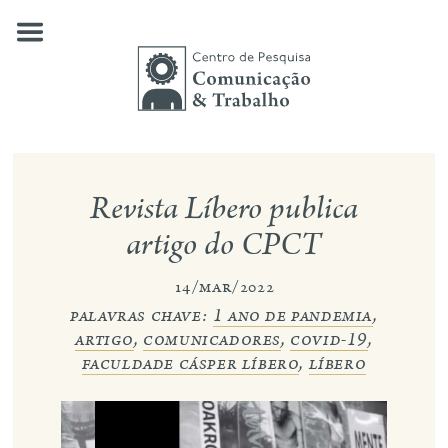
Skip
to
content
quem somos
Revista Líbero publica
nossas pesquisas
artigo do CPCT
publicações
14/mar/2022
palavras chave:
1 ano de pandemia
,
notícias
artigo
,
comunicadores
,
covid-19
,
eventos
faculdade cásper líbero
,
líbero
contato
busca