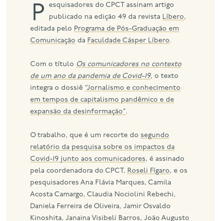
Pesquisadores do CPCT assinam artigo
publicado na edição 49 da revista
Líbero
,
editada pelo
Programa de Pós-Graduação em
Comunicação
da
Faculdade Cásper Líbero
.
Com o título
Os comunicadores no contexto
de um ano da pandemia de Covid-19
, o texto
integra o dossiê
“Jornalismo e conhecimento
em tempos de capitalismo pandêmico e de
expansão da desinformação”
.
O trabalho, que é um recorte do
segundo
relatório da pesquisa sobre os impactos da
Covid-19 junto aos comunicadores
, é assinado
pela coordenadora do CPCT,
Roseli Fígaro
, e os
pesquisadores Ana Flávia Marques, Camila
Acosta Camargo, Claudia Nociolini Rebechi,
Daniela Ferreira de Oliveira, Jamir Osvaldo
Kinoshita, Janaina Visibeli Barros, João Augusto