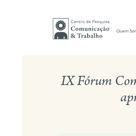
Skip
to
content
Quem So
IX Fórum Comu
apr