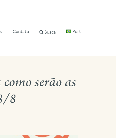
s
Contato
Port
Busca
 como serão as
28/8