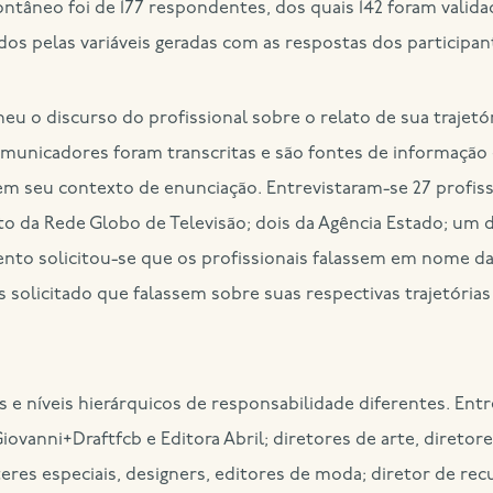
ontâneo foi de 177 respondentes, dos quais 142 foram valida
os pelas variáveis geradas com as respostas dos participan
heu o discurso do profissional sobre o relato de sua trajetó
comunicadores foram transcritas e são fontes de informação
 seu contexto de enunciação. Entrevistaram-se 27 profissio
oito da Rede Globo de Televisão; dois da Agência Estado; um 
to solicitou-se que os profissionais falassem em nome d
s solicitado que falassem sobre suas respectivas trajetórias
 e níveis hierárquicos de responsabilidade diferentes. Ent
ovanni+Draftfcb e Editora Abril; diretores de arte, diretore
rteres especiais, designers, editores de moda; diretor de r