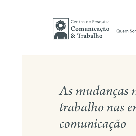
Skip
to
content
Quem So
As mudanças 
trabalho nas e
comunicação