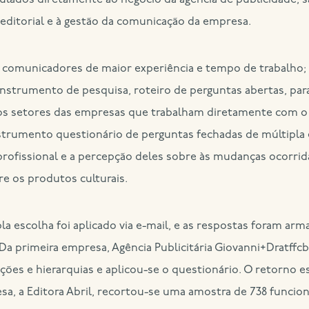
inculados diretamente ao negócio da agência de publicidade; 
 editorial e à gestão da comunicação da empresa.
s comunicadores de maior experiência e tempo de trabalho; a
instrumento de pesquisa, roteiro de perguntas abertas, par
dos setores das empresas que trabalham diretamente com o
instrumento questionário de perguntas fechadas de múltipla 
 profissional e a percepção deles sobre às mudanças ocorrid
e os produtos culturais.
la escolha foi aplicado via e-mail, e as respostas foram ar
 primeira empresa, Agência Publicitária Giovanni+Dratffcb
ões e hierarquias e aplicou-se o questionário. O retorno e
 a Editora Abril, recortou-se uma amostra de 738 funcionár