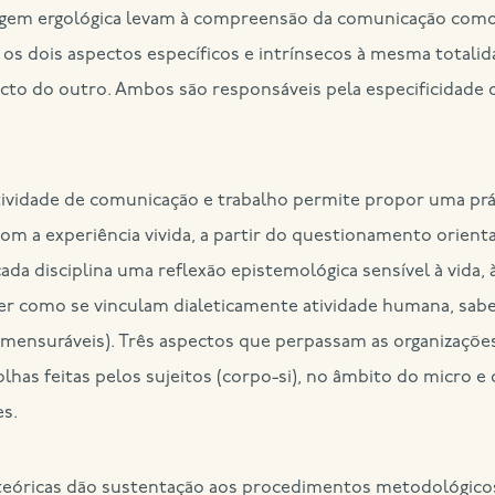
agem ergológica levam à compreensão da comunicação como
r os dois aspectos específicos e intrínsecos à mesma totali
cto do outro. Ambos são responsáveis pela especificidade
atividade de comunicação e trabalho permite propor uma prá
com a experiência vivida, a partir do questionamento orienta
cada disciplina uma reflexão epistemológica sensível à vida,
der como se vinculam dialeticamente atividade humana, sab
e imensuráveis). Três aspectos que perpassam as organizaçõe
as feitas pelos sujeitos (corpo-si), no âmbito do micro e 
s.
teóricas dão sustentação aos procedimentos metodológicos