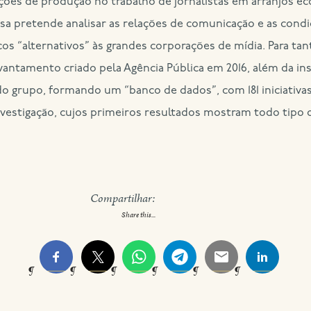
ções de produção no trabalho de jornalistas em arranjos 
isa pretende analisar as relações de comunicação e as cond
os “alternativos” às grandes corporações de mídia. Para tant
antamento criado pela Agência Pública em 2016, além da in
grupo, formando um “banco de dados”, com 181 iniciativas d
vestigação, cujos primeiros resultados mostram todo tipo d
Compartilhar:
Share this...