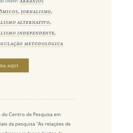
as chave:
arranjos
ômicos
,
jornalismo
,
alismo alternativo
,
alismo independente
,
ngulação metodológica
eia aqui
ais da pesquisa “As relações de