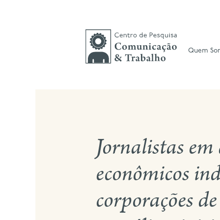
Skip
to
content
Quem So
Jornalistas em
econômicos ind
corporações de