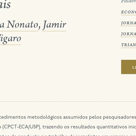
ais
Palavr
econ
a Nonato
,
Jamir
jorn
jorn
Figaro
tria
l
(CPCT-ECA/USP), trazendo os resultados quantitativos inici