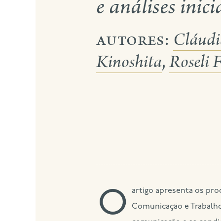
e análises inici
autores:
Cláudi
Kinoshita
,
Roseli 
O artigo apresenta os procedimentos metodológicos assumidos pelos pesquisadores do Centro de Pesquisa em
Comunicação e Trabalho 