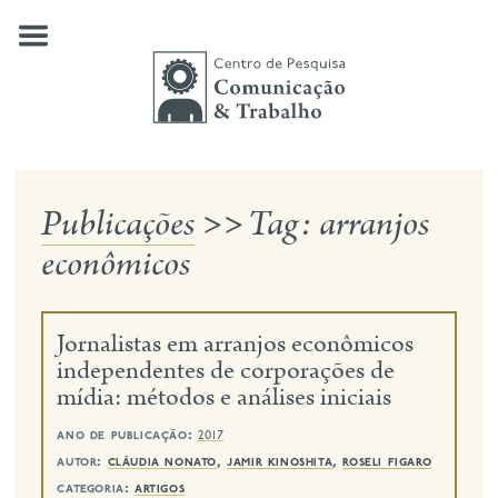
Skip
to
content
Publicações
>>
Tag:
arranjos
quem somos
econômicos
nossas pesquisas
publicações
Jornalistas em arranjos econômicos
notícias
independentes de corporações de
mídia: métodos e análises iniciais
eventos
ano de publicação:
2017
contato
autor:
cláudia nonato
,
jamir kinoshita
,
roseli figaro
busca
categoria:
artigos