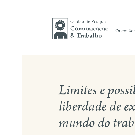
Skip
to
content
Quem So
Limites e possi
liberdade de e
mundo do trab