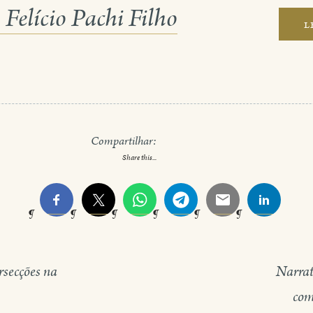
Felício Pachi Filho
l
Compartilhar:
Share this...
rsecções na
Narrat
com