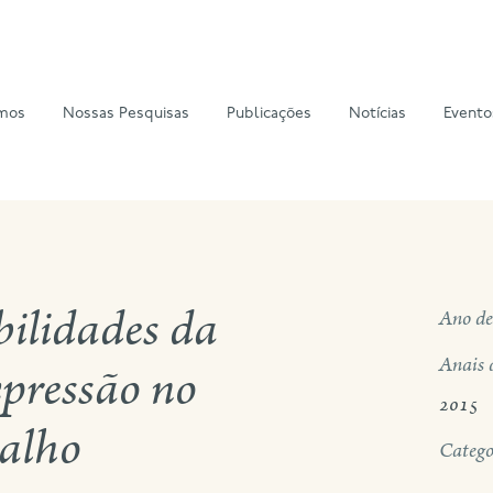
mos
Nossas Pesquisas
Publicações
Notícias
Evento
bilidades da
Ano de
Anais 
xpressão no
2015
alho
Catego