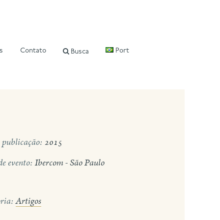
s
Contato
Port
Busca
 publicação:
2015
de evento:
Ibercom - São Paulo
ria:
Artigos