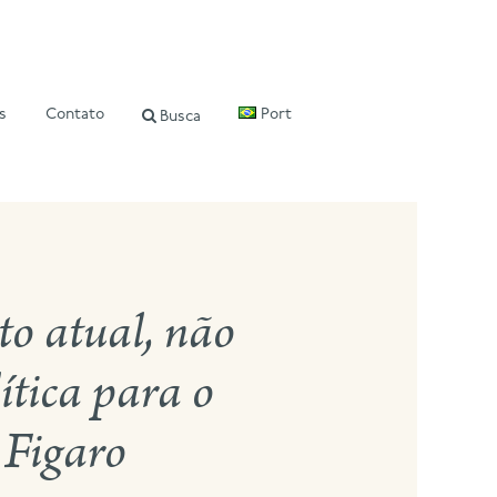
s
Contato
Port
Busca
to atual, não
ítica para o
 Figaro