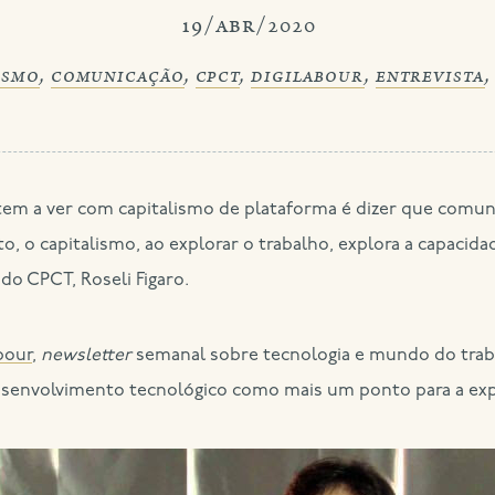
19/abr/2020
ismo
,
comunicação
,
cpct
,
digilabour
,
entrevista
to, o capitalismo, ao explorar o trabalho, explora a capaci
do CPCT, Roseli Figaro.
bour
,
newsletter
semanal sobre tecnologia e mundo do traba
esenvolvimento tecnológico como mais um ponto para a exp