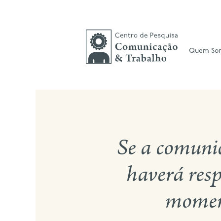
Skip
to
content
Quem So
Se a comunic
haverá resp
moment