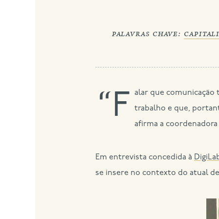
palavras chave:
capital
“Falar que comunicação tem a ver com capitalismo de plataforma é dizer que comunicação é trabalho, que está no
trabalho e que, portan
afirma a coordenadora 
Em entrevista concedida à
DigiLa
se insere no contexto do atual d