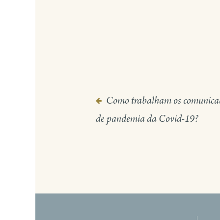
Como trabalham os comunica
Navegação
de pandemia da Covid-19?
de
Post