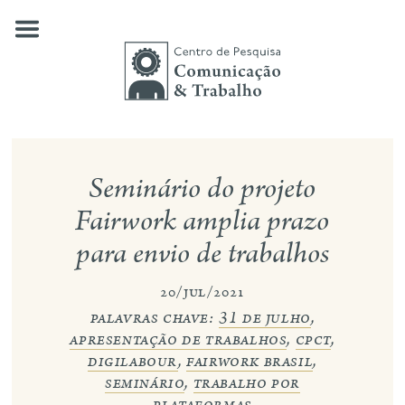
Skip
to
content
quem somos
Seminário do projeto
nossas pesquisas
Fairwork amplia prazo
para envio de trabalhos
publicações
notícias
20/jul/2021
palavras chave:
31 de julho
,
eventos
apresentação de trabalhos
,
cpct
,
digilabour
,
fairwork brasil
,
contato
seminário
,
trabalho por
busca
plataformas