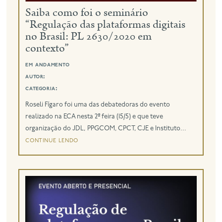
Saiba como foi o seminário
“Regulação das plataformas digitais
eng
no Brasil: PL 2630/2020 em
contexto”
em andamento
autor:
categoria:
Roseli Fígaro foi uma das debatedoras do evento
realizado na ECA nesta 2ª feira (15/5) e que teve
organização do JDL, PPGCOM, CPCT, CJE e Instituto...
continue lendo