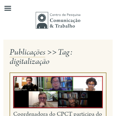
Skip
to
content
Publicações
>>
Tag:
quem somos
digitalização
nossas pesquisas
publicações
notícias
eventos
contato
Coordenadora do CPCT participa do
busca