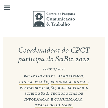
Skip
to
content
quem somos
Coordenadora do CPCT
nossas pesquisas
participa do SciBiz 2022
publicações
22/jun/2022
palavras chave:
algoritmos
,
notícias
digitalização
,
economia digital
,
eventos
plataformização
,
roseli figaro
,
scibiz 2022
,
tecnologias de
contato
informação e comunicação
,
trabalho humano
busca