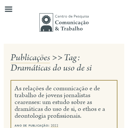
Skip
to
content
Publicações
>>
Tag:
quem somos
Dramáticas do uso de si
nossas pesquisas
publicações
As relações de comunicação e de
notícias
trabalho de jovens jornalistas
cearenses: um estudo sobre as
eventos
dramáticas do uso de si, o ethos e a
deontologia profissionais.
contato
busca
ano de publicação:
2022