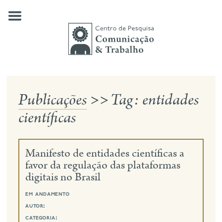
Skip
to
content
Publicações
>>
Tag:
entidades
quem somos
científicas
nossas pesquisas
publicações
Manifesto de entidades científicas a
notícias
favor da regulação das plataformas
digitais no Brasil
eventos
em andamento
contato
autor:
busca
categoria: