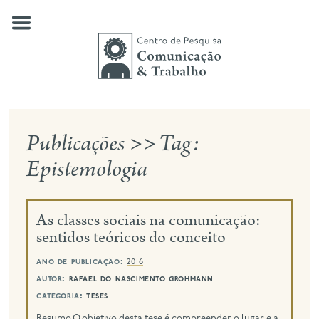
Skip
to
content
Publicações
>>
Tag:
quem somos
Epistemologia
nossas pesquisas
publicações
As classes sociais na comunicação:
notícias
sentidos teóricos do conceito
eventos
ano de publicação:
2016
autor:
rafael do nascimento grohmann
contato
categoria:
teses
busca
Resumo O objetivo desta tese é compreender o lugar e a