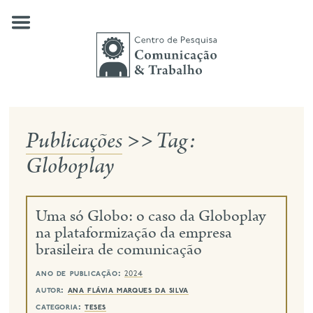
Skip
to
content
Publicações
>>
Tag:
quem somos
Globoplay
nossas pesquisas
publicações
Uma só Globo: o caso da Globoplay
notícias
na plataformização da empresa
brasileira de comunicação
eventos
ano de publicação:
2024
contato
autor:
ana flávia marques da silva
busca
categoria:
teses